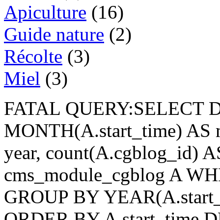
Apiculture
(16)
Guide nature
(2)
Récolte
(3)
Miel
(3)
FATAL QUERY:SELECT D
MONTH(A.start_time) AS m
year, count(A.cgblog_id)
cms_module_cgblog A WHER
GROUP BY YEAR(A.start_t
ORDER BY A.start_time 