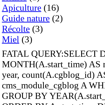
Apiculture
(16)
Guide nature
(2)
Récolte
(3)
Miel
(3)
FATAL QUERY:SELECT D
MONTH(A.start_time) AS m
year, count(A.cgblog_id)
cms_module_cgblog A WHER
GROUP BY YEAR(A.start_t