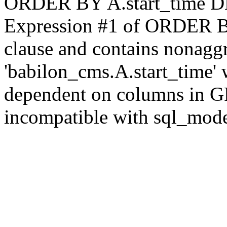
ORDER BY A.start_time 
Expression #1 of ORDER B
clause and contains nonagg
'babilon_cms.A.start_time' 
dependent on columns in G
incompatible with sql_mod